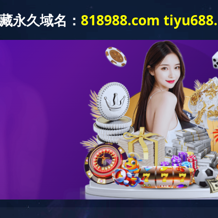
首页
乐鱼平台
新闻中心
建通招标
集团
勘察设计协会百色市会员单位调研座谈会在乐鱼(中国)一
5-11-06]
｜热烈祝贺乐鱼(中国)一站式服务平台旗下子公司建通咨询
殊荣！
5-10-29]
历史 共赴未来丨乐鱼(中国)一站式服务平台组织全体员
5-09-03]