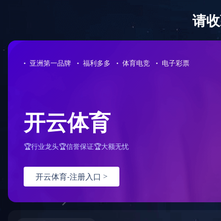
新闻中心
News
广西
企业新闻
[202
喜讯
行业资讯
业”
[202
政策聚焦
铭记
公告通知
[202