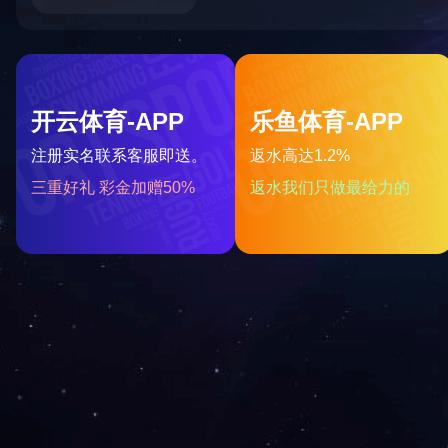
筑梦
[202
喜报
用”
[202
喜报
荣！
[202