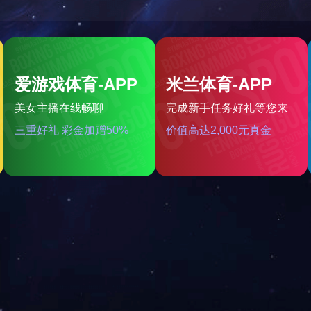
新篇 未来可期丨广西儿童医疗中心项目竣工交付
5-04-22]
｜热烈祝贺乐鱼(中国)一站式服务平台旗下建通咨询等六家
企业荣誉称号！
5-03-06]
|热烈祝贺乐鱼(中国)一站式服务平台旗下咨询子公司在
5-03-03]
«
1
2
3
4
5
6
7