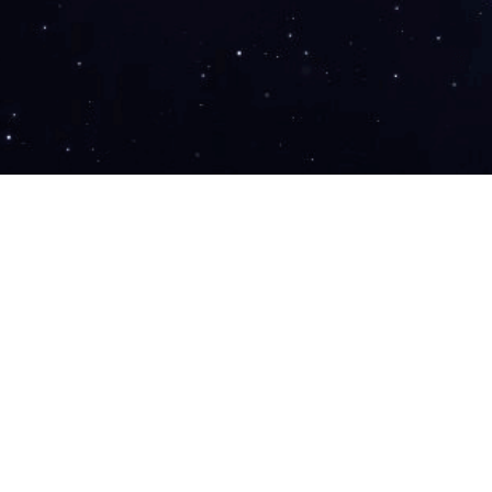
星空官方网页版
|
乐鱼网页版登录入口
|
十大买球的正规网站
|
星空在线注册
|
九州在
人力资源
招聘岗位
培训信息
人才理念