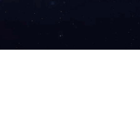
企业文化
乐鱼平台
联系方式
企业宗旨
集团概况
广西南
企业精神
集团战略
广西百
企业理想
集团品牌
0771-