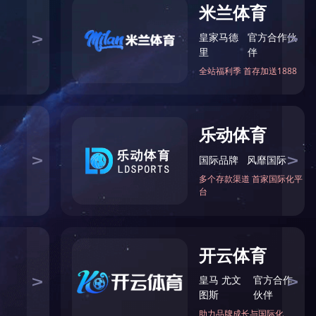
程
那坡星湾国际
2023-03-16
自治区重大公益性项目片区文化街一期
项目