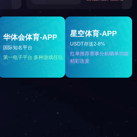
2023-03-16