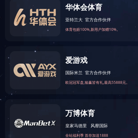
百色市右江区那马幼儿园项目
乐
2023-03-16
202
那坡御峰城
广
2023-03-16
202