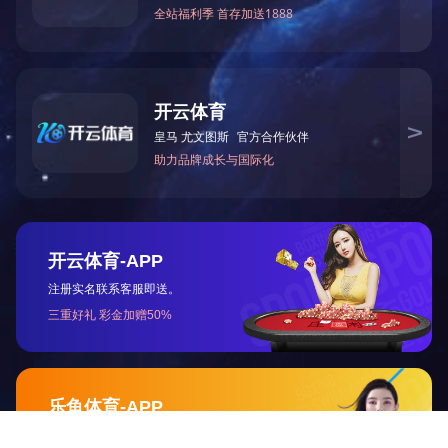
[2026-04-30]
中国大地财产保险股份有限公司广西分公司安责险事故预防
[2026-04-30]
广西建通工程咨询有限责任公司横县健康特色农产品加工产
[2026-04-30]
«
星空官方网页版
|
乐鱼网页版登录入口
|
十大买球的正规网站
|
星空在线注册
|
九州在
线登录官网
|
米兰电竞
|
nba比赛下注
|
星空体育在线网站
|
乐鱼官方站页面登录入口
|