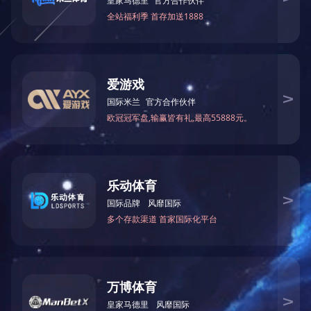
2026年参加技能比赛项目采购 (项目编号：GXJTZ[202
[2026-05-08]
玉林分行辖内2026年6月-2028年5月物业服务招标项目
[2026-05-07]
广西建通工程咨询有限责任公司关于横州市圣达城市
GXJTZ[2026]20006（重）】的结果公告
[2026-04-30]
广西建通工程咨询有限责任公司关于广西－东盟经济技术开发
[2026-04-30]
五象经开产投集团2026—2027年度工程造价咨询服务单
[2026-04-30]
中国大地财产保险股份有限公司广西分公司安责险事故预防