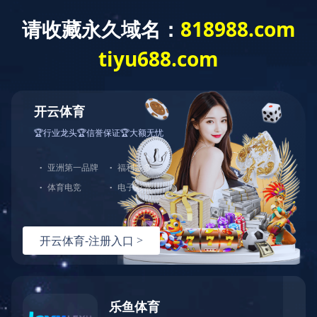
建通招标
Tendering